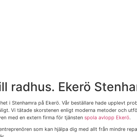
ill radhus. Ekerö Stenh
het i Stenhamra på Ekerö. Vår beställare hade upplevt prob
åligt. Vi tätade skorstenen enligt moderna metoder och utf
en med en extern firma för tjänsten
spola avlopp Ekerö
.
kentreprenören som kan hjälpa dig med allt från mindre rep
är.