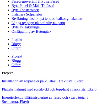
Fasadrenovering & Putsa Fasad
Byta Panel & Måla Träfasad
Byta Fönsterbleck
Installera Solpaneler
Besiktning tätskikt på terrass, balkong, takaltan
Lägga ny papp på befintlig takpapp
Byte av Takshingel
Omläggning av Betongtak
Projekt
Blogg
Offert
Projekt
Blogg
Offert
Projekt
Installation av solpaneler på villatak i Träkvista, Ekerö
Plåttaksmålning med rostskydd och toppfärg i Träkvista, Ekerö
Energieffektiv tilläggsisolering av fasad och ytterväggar i
Stenhamra, Ekerö