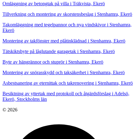
Omläggning av betongtak på villa i Träkvista, Ekerö
Tillverkning och montering av skorstensbeslag i Stenhamra, Ekerö
Takomläggning med tegelpannor och nya vindskivor i Stenhamra,
Ekerö
Montering av takfönster med plåtinklädnad i Stenhamra, Ekerö
Tätskiktsbyte på låglutande garagetak i Stenhamra, Ekerö
Byte av hängrännor och stuprör i Stenhamra, Ekerö
Montering av snörasskydd och taksäkerhet i Stenhamra, Ekerö
Asbestsanering av eternittak och takrenovering i Stenhamra, Ekerö
Besiktning av yttertak med protokoll och åtgärdsförslag i Adelsö,
Ekerö, Stockholms län
© 2026