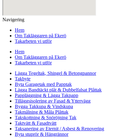
Navigering
Hem
Om Takläggaren på Ekerö
Takarbeten vi utför
Hem
Om Takläggaren på Ekerö
Takarbeten vi utför
Lägga Tegeltak, Shingel & Betongpannor
Takbyte
Byta Garagetak med Papptak
Lägga Bandtäckt plåt & Dubbelfalsat Plåttak
Pappläggning & Lägga Takpapp
Tilläggsisolering av Fasad & Yttervägg
Bygga Takkupa & Vindskupa
Takmålning & Måla Plåttak
Takskottning & Snöröjning Tak
Taktvätt & Fasadtvätt
Taksanering av Eternit / Asbest & Renovering
Byta stuprör & Hängrännor