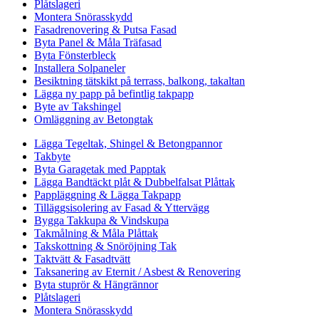
Plåtslageri
Montera Snörasskydd
Fasadrenovering & Putsa Fasad
Byta Panel & Måla Träfasad
Byta Fönsterbleck
Installera Solpaneler
Besiktning tätskikt på terrass, balkong, takaltan
Lägga ny papp på befintlig takpapp
Byte av Takshingel
Omläggning av Betongtak
Lägga Tegeltak, Shingel & Betongpannor
Takbyte
Byta Garagetak med Papptak
Lägga Bandtäckt plåt & Dubbelfalsat Plåttak
Pappläggning & Lägga Takpapp
Tilläggsisolering av Fasad & Yttervägg
Bygga Takkupa & Vindskupa
Takmålning & Måla Plåttak
Takskottning & Snöröjning Tak
Taktvätt & Fasadtvätt
Taksanering av Eternit / Asbest & Renovering
Byta stuprör & Hängrännor
Plåtslageri
Montera Snörasskydd