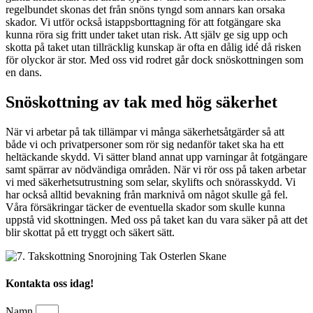
regelbundet skonas det från snöns tyngd som annars kan orsaka
skador. Vi utför också istappsborttagning för att fotgängare ska
kunna röra sig fritt under taket utan risk. Att själv ge sig upp och
skotta på taket utan tillräcklig kunskap är ofta en dålig idé då risken
för olyckor är stor. Med oss vid rodret går dock snöskottningen som
en dans.
Snöskottning av tak med hög säkerhet
När vi arbetar på tak tillämpar vi många säkerhetsåtgärder så att
både vi och privatpersoner som rör sig nedanför taket ska ha ett
heltäckande skydd. Vi sätter bland annat upp varningar åt fotgängare
samt spärrar av nödvändiga områden. När vi rör oss på taken arbetar
vi med säkerhetsutrustning som selar, skylifts och snörasskydd. Vi
har också alltid bevakning från marknivå om något skulle gå fel.
Våra försäkringar täcker de eventuella skador som skulle kunna
uppstå vid skottningen. Med oss på taket kan du vara säker på att det
blir skottat på ett tryggt och säkert sätt.
Kontakta oss idag!
Namn